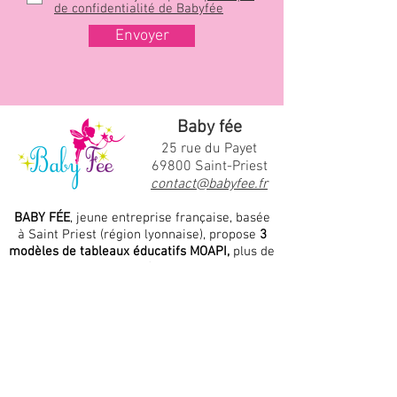
de confidentialité de Babyfée
Envoyer
Baby fée
25 rue du Payet
69800 Saint-Priest
contact@babyfee.fr
BABY FÉE
, jeune entreprise française, basée
à Saint Priest (région lyonnaise), propose
3
modèles de tableaux éducatifs MOAPI,
plus de
70 aimants personnalisés
, colorés et ludiques
pour les
enfants de 3 à 10 ans
mais aussi des
produits et accessoires à
personnaliser
avec le prénom de votre
enfant, tels que:
attache tétine, doudou,
protège-carnet de santé, hochet,
boite à dents de lait, tasse
etc...