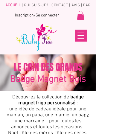
ACCUEIL
|
QUI SUIS-JE?
|
CONTACT
|
AVIS
|
FAQ
Inscription/Se connecter
LE COIN DES GRANDS
Badge Magnet Bois
Découvrez la collection de
badge
magnet frigo personnalisé
:
une idée de cadeau idéale pour une
maman, un papa, une mamie, un papy,
une marraine... pour toutes les
annonces et toutes les occasions :
Noël, fête des mères, fête des pères,